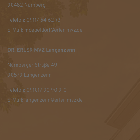
90482 Nürnberg
Telefon:
0911/ 54 62 73
E-Mail:
moegeldorf@erler-mvz.de
DR. ERLER MVZ Langenzenn
Nürnberger Straße 49
90579 Langenzenn
Telefon:
09101/ 90 90 9-0
E-Mail:
langenzenn@erler-mvz.de