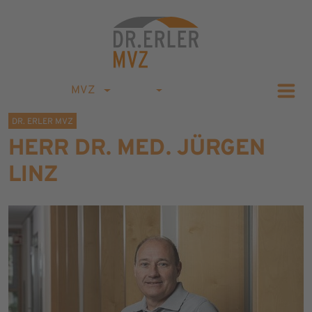
MVZ
DR. ERLER MVZ
HERR DR. MED. JÜRGEN
LINZ